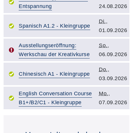
Entspannung
24.08.2026
Kursbeginn:
Di.
,
Kurstitel:
Spanisch A1.2 - Kleingruppe
01.09.2026
Kurstitel:
Kursbeginn:
Ausstellungseröffnung:
So.
,
Werkschau der Kreativkurse
06.09.2026
Kursbeginn:
Do.
,
Kurstitel:
Chinesisch A1 - Kleingruppe
03.09.2026
Kurstitel:
Kursbeginn:
English Conversation Course
Mo.
,
B1+/B2/C1 - Kleingruppe
07.09.2026
Übersicht demnächst startender Kurse