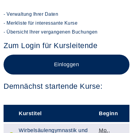
- Verwaltung Ihrer Daten
- Merkliste für interessante Kurse
- Übersicht Ihrer vergangenen Buchungen
Zum Login für Kursleitende
Login für Kursleitende im neue
Einloggen
Demnächst startende Kurse:
Kurstitel
Beginn
–
Kurstitel:
Kursbeginn:
Wirbelsäulengymnastik und
Mo.
,