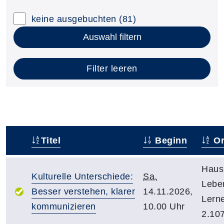
keine ausgebuchten
(81)
Auswahl filtern
Filter leeren
Titel
Beginn
Or
–
Haus
Kulturelle Unterschiede:
Sa.
Lebe
Besser verstehen, klarer
14.11.2026,
Lern
kommunizieren
10.00 Uhr
2.10