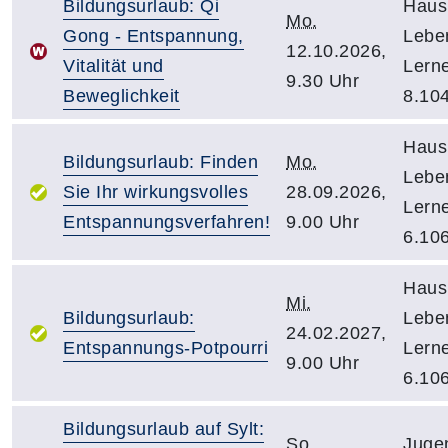
Bildungsurlaub: Qi
Haus
Mo.
Gong - Entspannung,
Lebe
12.10.2026,
Vitalität und
Lern
9.30 Uhr
Beweglichkeit
8.10
Haus
Bildungsurlaub: Finden
Mo.
Lebe
Sie Ihr wirkungsvolles
28.09.2026,
Lern
Entspannungsverfahren!
9.00 Uhr
6.10
Haus
Mi.
Bildungsurlaub:
Lebe
24.02.2027,
Entspannungs-Potpourri
Lern
9.00 Uhr
6.10
Bildungsurlaub auf Sylt:
So.
Juge