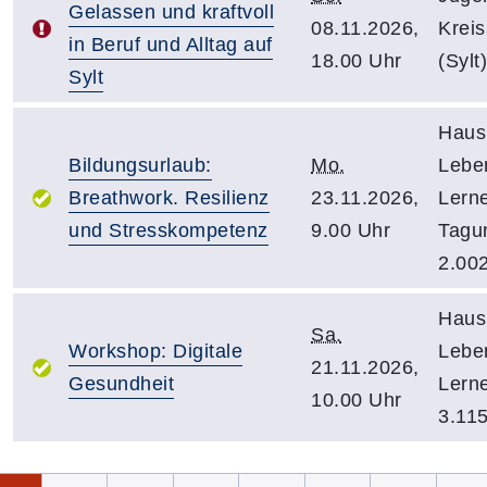
Gelassen und kraftvoll
08.11.2026,
Kreis
in Beruf und Alltag auf
18.00 Uhr
(Sylt)
Sylt
Haus
Bildungsurlaub:
Mo.
Lebe
Breathwork. Resilienz
23.11.2026,
Lern
und Stresskompetenz
9.00 Uhr
Tagu
2.00
Haus
Sa.
Workshop: Digitale
Lebe
21.11.2026,
Gesundheit
Lern
10.00 Uhr
3.11