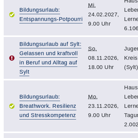
Haus
Mi.
Bildungsurlaub:
Lebe
24.02.2027,
Entspannungs-Potpourri
Lern
9.00 Uhr
6.10
Bildungsurlaub auf Sylt:
So.
Juge
Gelassen und kraftvoll
08.11.2026,
Kreis
in Beruf und Alltag auf
18.00 Uhr
(Sylt)
Sylt
Haus
Bildungsurlaub:
Mo.
Lebe
Breathwork. Resilienz
23.11.2026,
Lern
und Stresskompetenz
9.00 Uhr
Tagu
2.00