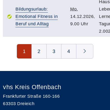
Haus
Bildungsurlaub:
Mo.
Lebe
Emotional Fitness in
14.12.2026,
Lern
Beruf und Alltag
9.00 Uhr
Tagu
2.00
Seite 1 von 4
1
2
3
4
vhs Kreis Offenbach
Frankfurter Straße 160-166
63303 Dreieich