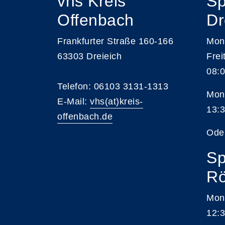
vhs Kreis
Sp
Offenbach
Dr
Frankfurter Straße 160-166
Mont
63303 Dreieich
Frei
08:0
Telefon: 06103 3131-1313
Mont
E-Mail:
vhs(at)kreis-
13:3
offenbach.de
Ode
Sp
Rö
Mon
12:3