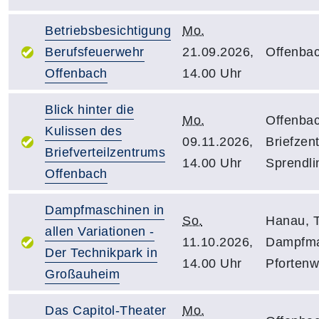
Betriebsbesichtigung
Mo.
Berufsfeuerwehr
21.09.2026,
Offenbac
Offenbach
14.00 Uhr
Blick hinter die
Mo.
Offenba
Kulissen des
09.11.2026,
Briefzen
Briefverteilzentrums
14.00 Uhr
Sprendli
Offenbach
Dampfmaschinen in
So.
Hanau, 
allen Variationen -
11.10.2026,
Dampfma
Der Technikpark in
14.00 Uhr
Pfortenw
Großauheim
Das Capitol-Theater
Mo.