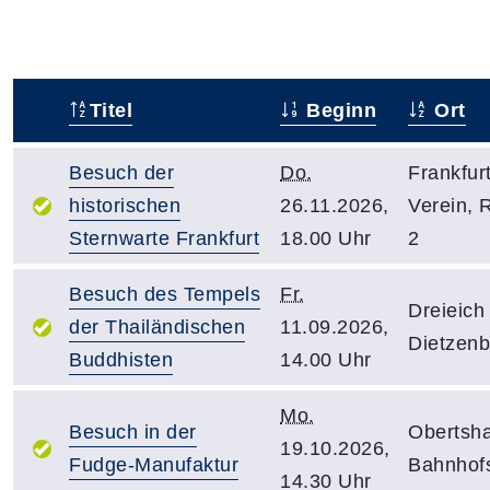
Titel
Beginn
Ort
–
Besuch der
Do.
Frankfur
historischen
26.11.2026,
Verein, 
Sternwarte Frankfurt
18.00 Uhr
2
Besuch des Tempels
Fr.
Dreieich
der Thailändischen
11.09.2026,
Dietzenb
Buddhisten
14.00 Uhr
Mo.
Besuch in der
Obertsh
19.10.2026,
Fudge-Manufaktur
Bahnhofs
14.30 Uhr