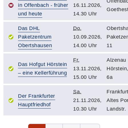
Offenbac
in Offenbach - früher
16.11.2026,
Goethest
und heute
14.30 Uhr
Das DHL
Do.
Obertsh
Paketzentrum
10.09.2026,
Paketzen
Obertshausen
14.00 Uhr
11
Fr.
Alzenau 
Das Hofgut Hörstein
13.11.2026,
Hörstein
– eine Kellerführung
15.00 Uhr
6a
Sa.
Frankfurt
Der Frankfurter
21.11.2026,
Altes Po
Hauptfriedhof
10.30 Uhr
Landstr.
Seite 1 von 3