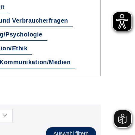
en
 und Verbraucherfragen
ng/Psychologie
ion/Ethik
Kommunikation/Medien
Auswahl filtern