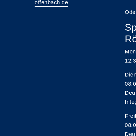
offenbach.de
Ode
Sp
Rö
Mon
12:3
Die
08:0
Deu
Inte
Frei
08:0
Deu