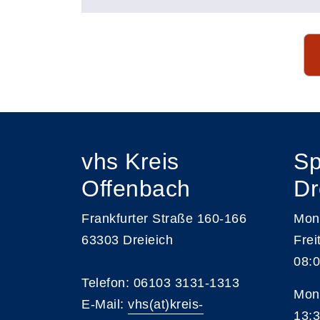
Seite 1 von 14
vhs Kreis
Sp
Offenbach
Dr
Frankfurter Straße 160-166
Mont
63303 Dreieich
Frei
08:0
Telefon: 06103 3131-1313
Mont
E-Mail:
vhs(at)kreis-
13:3