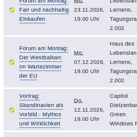
Forum am Montag:
Mo.
Lebensla
Fair und nachhaltig
23.11.2026,
Lernens,
Einkaufen
19.00 Uhr
Tagungsr
2.002
Haus des
Forum am Montag:
Mo.
Lebensla
Der Westbalkan:
07.12.2026,
Lernens,
Im Wartezimmer
19.00 Uhr
Tagungsr
der EU
2.002
Vortrag:
Capitol
Do.
Skandinavien als
Dietzenba
12.11.2026,
Vorbild - Mythos
Green
19.00 Uhr
und Wirklichkeit
Windows 