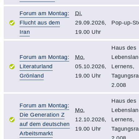
Forum am Montag:
Di.
Flucht aus dem
29.09.2026,
Pop-up-St
Iran
19.00 Uhr
Haus des
Forum am Montag:
Mo.
Lebensla
Literaturland
05.10.2026,
Lernens,
Grönland
19.00 Uhr
Tagungsr
2.008
Haus des
Forum am Montag:
Mo.
Lebensla
Die Generation Z
12.10.2026,
Lernens,
auf dem deutschen
19.00 Uhr
Tagungsr
Arbeitsmarkt
2.008