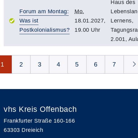
Haus des
Forum am Montag:
Mo.
Lebensla
Was ist
18.01.2027,
Lernens,
Postkolonialismus?
19.00 Uhr
Tagungsr
2.001, Aul
Seite 1 von 14
1
2
3
4
5
6
7
vhs Kreis Offenbach
Frankfurter Straße 160-166
63303 Dreieich