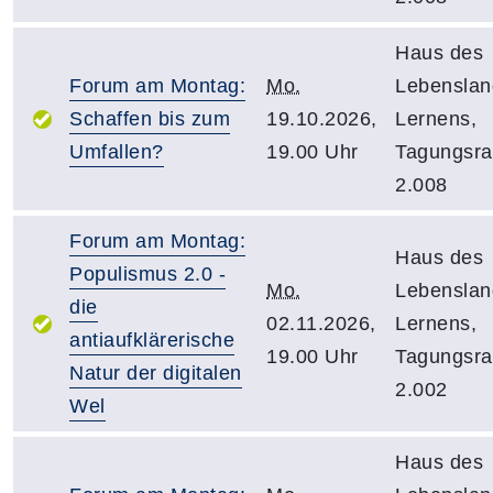
Haus des
Forum am Montag:
Mo.
Lebensla
Schaffen bis zum
19.10.2026,
Lernens,
Umfallen?
19.00 Uhr
Tagungsr
2.008
Forum am Montag:
Haus des
Populismus 2.0 -
Mo.
Lebensla
die
02.11.2026,
Lernens,
antiaufklärerische
19.00 Uhr
Tagungsr
Natur der digitalen
2.002
Wel
Haus des