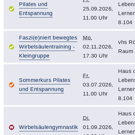
Pilates und
Leben
25.09.2026,
Entspannung
Lerne
11.00 Uhr
8.104
Faszi(e)niert bewegtes
Mo.
vhs R
Wirbelsäulentraining -
02.11.2026,
Raum 
Kleingruppe
17.30 Uhr
Haus 
Fr.
Sommerkurs Pilates
Leben
03.07.2026,
und Entspannung
Lerne
11.00 Uhr
8.104
Haus 
Di.
Leben
Wirbelsäulengymnastik
01.09.2026,
Lerne