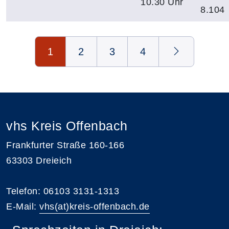
10.30 Uhr
8.104
Seite 1 von 4
1
2
3
4
vhs Kreis Offenbach
Frankfurter Straße 160-166
63303 Dreieich
Telefon: 06103 3131-1313
E-Mail:
vhs(at)kreis-offenbach.de