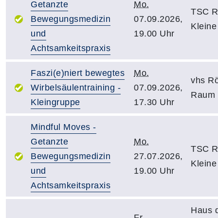
Getanzte
Mo.
TSC R
Bewegungsmedizin
07.09.2026,
Kleine
und
19.00 Uhr
Achtsamkeitspraxis
Faszi(e)niert bewegtes
Mo.
vhs R
Wirbelsäulentraining -
07.09.2026,
Raum 
Kleingruppe
17.30 Uhr
Mindful Moves -
Getanzte
Mo.
TSC R
Bewegungsmedizin
27.07.2026,
Kleine
und
19.00 Uhr
Achtsamkeitspraxis
Haus 
Fr.