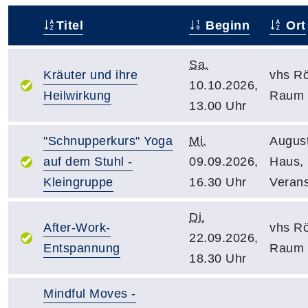
Titel
Beginn
Ort
–
Sa.
Kräuter und ihre
vhs R
10.10.2026,
Heilwirkung
Raum 
13.00 Uhr
"Schnupperkurs" Yoga
Mi.
Augus
auf dem Stuhl -
09.09.2026,
Haus,
Kleingruppe
16.30 Uhr
Veran
Di.
After-Work-
vhs R
22.09.2026,
Entspannung
Raum 
18.30 Uhr
Mindful Moves -