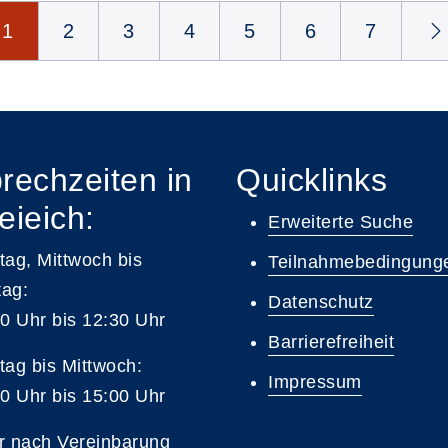
1
2
3
4
5
6
7
rechzeiten in
Quicklinks
eieich:
Erweiterte Suche
ag, Mittwoch bis
Teilnahmebedingung
tag:
Datenschutz
0 Uhr bis 12:30 Uhr
Barrierefreiheit
ag bis Mittwoch:
Impressum
0 Uhr bis 15:00 Uhr
r nach Vereinbarung