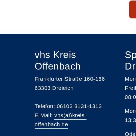
Seite 1 von 17
vhs Kreis
Sp
Offenbach
Dr
Frankfurter Straße 160-166
Mont
63303 Dreieich
Frei
08:0
Telefon: 06103 3131-1313
Mont
E-Mail:
vhs(at)kreis-
13:3
offenbach.de
Ode