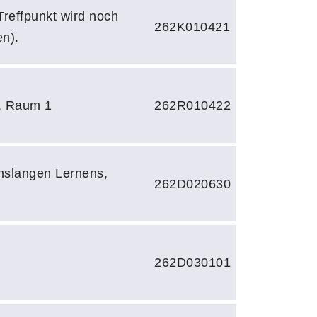
reffpunkt wird noch
262K010421
n).
, Raum 1
262R010422
nslangen Lernens,
262D020630
262D030101