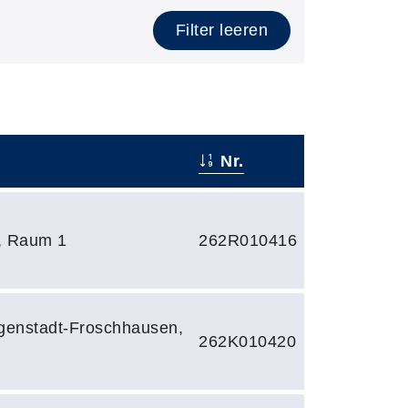
Filter leeren
Nr.
, Raum 1
262R010416
igenstadt-Froschhausen,
262K010420