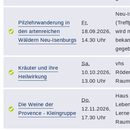
Neu-I
Pilzlehrwanderung in
Fr.
(Treff
den artenreichen
18.09.2026,
wird 
Wäldern Neu-Isenburgs
14.30 Uhr
bekan
gegeb
Sa.
vhs
Kräuter und ihre
10.10.2026,
Röder
Heilwirkung
13.00 Uhr
Raum
Haus 
Do.
Die Weine der
Leben
12.11.2026,
Provence - Kleingruppe
Lerne
17.30 Uhr
Raum