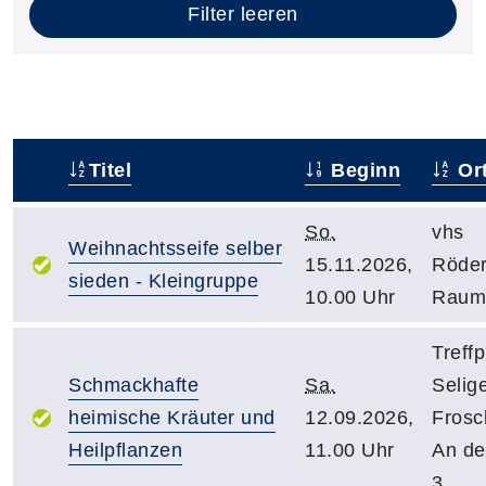
Filter leeren
Titel
Beginn
Or
–
So.
vhs
Weihnachtsseife selber
15.11.2026,
Röder
sieden - Kleingruppe
10.00 Uhr
Raum
Treffp
Schmackhafte
Sa.
Selig
heimische Kräuter und
12.09.2026,
Frosc
Heilpflanzen
11.00 Uhr
An de
3