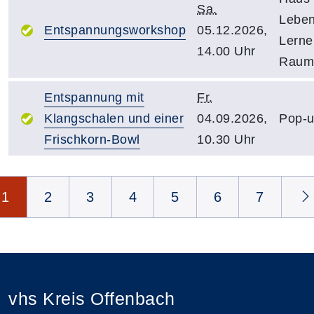
Sa.
Leben
Entspannungsworkshop
05.12.2026,
Lerne
14.00 Uhr
Raum
Entspannung mit
Fr.
Klangschalen und einer
04.09.2026,
Pop-u
Frischkorn-Bowl
10.30 Uhr
Seite 1 von 18
1
2
3
4
5
6
7
vhs Kreis Offenbach