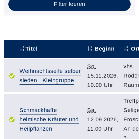
Filter leeren
Titel
Beginn
Or
–
So.
vhs
Weihnachtsseife selber
15.11.2026,
Röder
sieden - Kleingruppe
10.00 Uhr
Raum
Treffp
Schmackhafte
Sa.
Selig
heimische Kräuter und
12.09.2026,
Frosc
Heilpflanzen
11.00 Uhr
An de
3