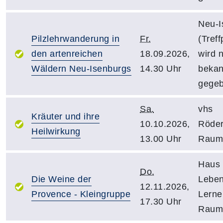
Neu-I
Pilzlehrwanderung in
Fr.
(Treff
den artenreichen
18.09.2026,
wird 
Wäldern Neu-Isenburgs
14.30 Uhr
bekan
gegeb
Sa.
vhs
Kräuter und ihre
10.10.2026,
Röder
Heilwirkung
13.00 Uhr
Raum
Haus 
Do.
Die Weine der
Leben
12.11.2026,
Provence - Kleingruppe
Lerne
17.30 Uhr
Raum