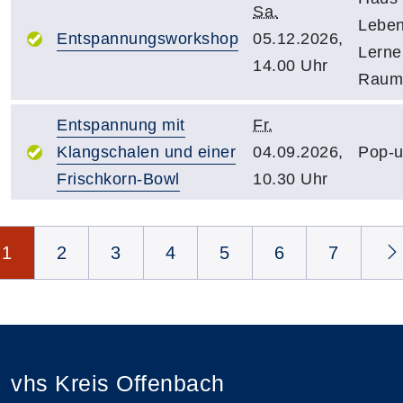
Sa.
Leben
Entspannungsworkshop
05.12.2026,
Lerne
14.00 Uhr
Raum
Entspannung mit
Fr.
Klangschalen und einer
04.09.2026,
Pop-u
Frischkorn-Bowl
10.30 Uhr
Seite 1 von 17
1
2
3
4
5
6
7
vhs Kreis Offenbach