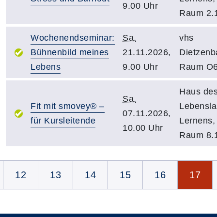
9.00 Uhr
Raum 2.
Wochenendseminar:
Sa.
vhs
Bühnenbild meines
21.11.2026,
Dietzenb
Lebens
9.00 Uhr
Raum O
Haus de
Sa.
Fit mit smovey® –
Lebensl
07.11.2026,
für Kursleitende
Lernens,
10.00 Uhr
Raum 8.
Seite 17 von 17
12
13
14
15
16
17