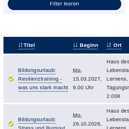
Filter leeren
Titel
Beginn
Ort
–
Haus de
Bildungsurlaub:
Mo.
Lebensl
Resilienztraining -
15.03.2027,
Lernens,
was uns stark macht
9.00 Uhr
Tagungs
2.008
Haus de
Mo.
Bildungsurlaub:
Lebensl
26.10.2026,
Stress und Burnout
Lernens,