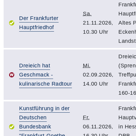
Frankfu
Sa.
Hauptf
Der Frankfurter
21.11.2026,
Altes P
Hauptfriedhof
10.30 Uhr
Ecken
Landst
Dreiei
Dreieich hat
Mi.
(Spren
Geschmack -
02.09.2026,
Treffp
kulinarische Radtour
14.00 Uhr
Frankfu
160-1
Kunstführung in der
Frankfu
Deutschen
Fr.
Hauptv
Bundesbank
06.11.2026,
in Hes
"Frankfurt-Goethe-
16.30 Uhr
DBB,