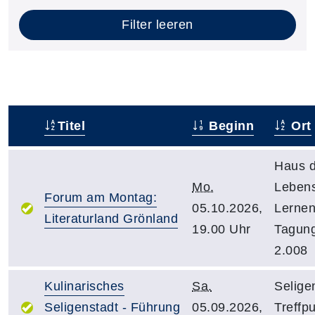
Filter leeren
Titel
Beginn
Ort
–
Haus 
Mo.
Leben
Forum am Montag:
05.10.2026,
Lernen
Literaturland Grönland
19.00 Uhr
Tagun
2.008
Kulinarisches
Sa.
Selige
Seligenstadt - Führung
05.09.2026,
Treffp