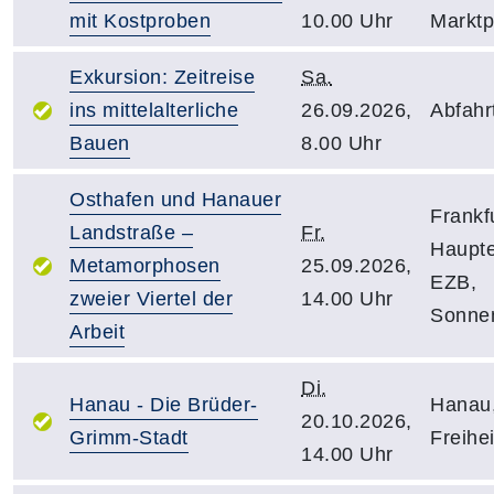
mit Kostproben
10.00 Uhr
Marktp
Exkursion: Zeitreise
Sa.
ins mittelalterliche
26.09.2026,
Abfahr
Bauen
8.00 Uhr
Osthafen und Hanauer
Frankfu
Landstraße –
Fr.
Haupte
Metamorphosen
25.09.2026,
EZB,
zweier Viertel der
14.00 Uhr
Sonnem
Arbeit
Di.
Hanau - Die Brüder-
Hanau
20.10.2026,
Grimm-Stadt
Freihei
14.00 Uhr