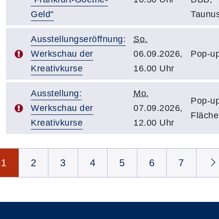
Geld"
Taunus
Ausstellungseröffnung:
So.
Werkschau der
06.09.2026,
Pop-up
Kreativkurse
16.00 Uhr
Ausstellung:
Mo.
Pop-up
Werkschau der
07.09.2026,
Fläche
Kreativkurse
12.00 Uhr
Seite 1 von 11
1
2
3
4
5
6
7