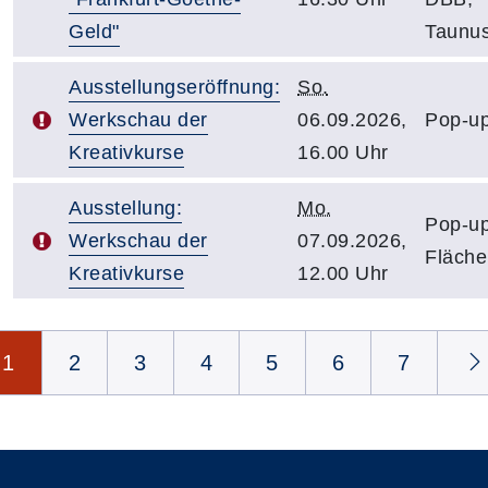
Geld"
Taunus
Ausstellungseröffnung:
So.
Werkschau der
06.09.2026,
Pop-up
Kreativkurse
16.00 Uhr
Ausstellung:
Mo.
Pop-up
Werkschau der
07.09.2026,
Fläche
Kreativkurse
12.00 Uhr
Seite 1 von 12
1
2
3
4
5
6
7