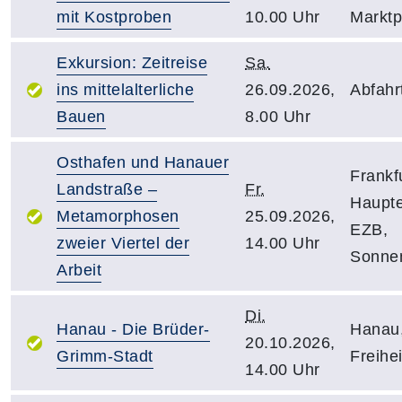
mit Kostproben
10.00 Uhr
Marktp
Exkursion: Zeitreise
Sa.
ins mittelalterliche
26.09.2026,
Abfahr
Bauen
8.00 Uhr
Osthafen und Hanauer
Frankfu
Landstraße –
Fr.
Haupte
Metamorphosen
25.09.2026,
EZB,
zweier Viertel der
14.00 Uhr
Sonnem
Arbeit
Di.
Hanau - Die Brüder-
Hanau
20.10.2026,
Grimm-Stadt
Freihei
14.00 Uhr