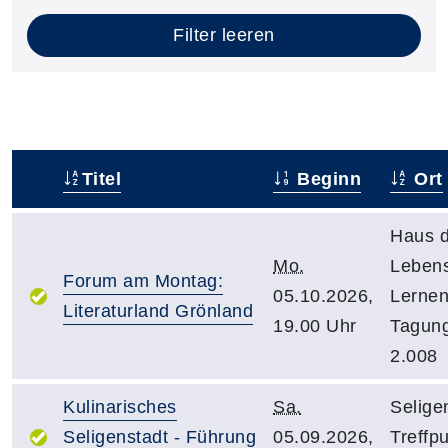
Filter leeren
Titel
Beginn
Ort
–
Haus 
Mo.
Leben
Forum am Montag:
05.10.2026,
Lernen
Literaturland Grönland
19.00 Uhr
Tagun
2.008
Kulinarisches
Sa.
Selige
Seligenstadt - Führung
05.09.2026,
Treffp