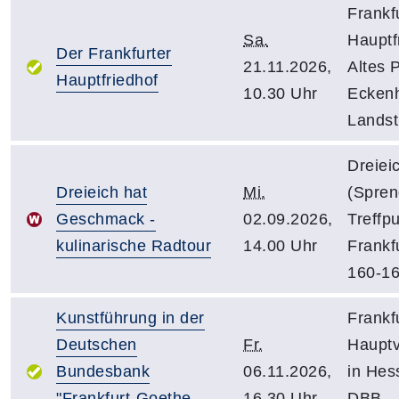
Frankfu
Sa.
Hauptf
Der Frankfurter
21.11.2026,
Altes P
Hauptfriedhof
10.30 Uhr
Ecken
Landst
Dreiei
Dreieich hat
Mi.
(Spren
Geschmack -
02.09.2026,
Treffp
kulinarische Radtour
14.00 Uhr
Frankfu
160-1
Kunstführung in der
Frankfu
Deutschen
Fr.
Hauptv
Bundesbank
06.11.2026,
in Hes
"Frankfurt-Goethe-
16.30 Uhr
DBB,