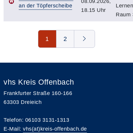
08.09.2026,
an der Töpferscheibe
Lernen
18.15 Uhr
Raum 
Seite 1 von 2
1
2
vhs Kreis Offenbach
Frankfurter Straße 160-166
63303 Dreieich
Telefon: 06103 3131-1313
E-Mail:
vhs(at)kreis-offenbach.de