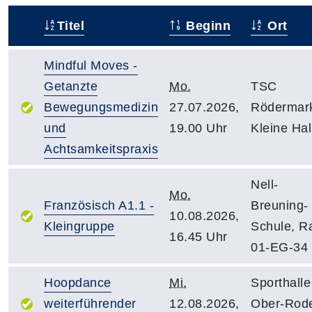
Titel
Beginn
Ort
–
Mindful Moves -
Getanzte
Mo.
TSC
Bewegungsmedizin
27.07.2026,
Rödermar
und
19.00 Uhr
Kleine Hal
Achtsamkeitspraxis
Nell-
Mo.
Französisch A1.1 -
Breuning-
10.08.2026,
Kleingruppe
Schule, 
16.45 Uhr
01-EG-34
Hoopdance
Mi.
Sporthalle
weiterführender
12.08.2026,
Ober-Rod