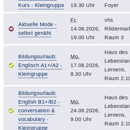
Kurs - Kleingruppe
19.30 Uhr
Foyer
Fr.
vhs
Aktuelle Mode -
14.08.2026,
Rödermar
selbst genäht
19.00 Uhr
Raum 3
Haus des
Bildungsurlaub:
Mo.
Lebensla
Englisch A1+/A2 -
17.08.2026,
Lernens,
Kleingruppe
8.30 Uhr
Raum 2.1
Bildungsurlaub:
Haus des
English B1+/B2 -
Mo.
Lebensla
conversation &
24.08.2026,
Lernens,
vocabulary -
9.00 Uhr
Raum 2.1
Kleingruppe