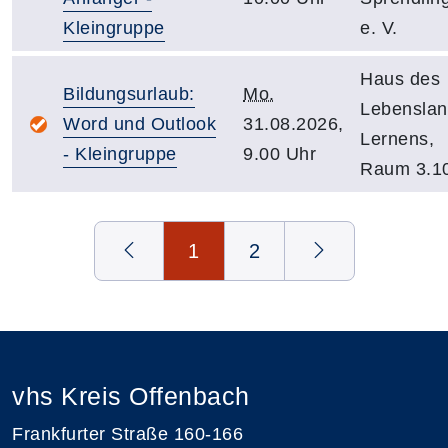
Kleingruppe
e. V.
Haus des
Bildungsurlaub:
Mo.
Lebensla
Word und Outlook
31.08.2026,
Lernens,
- Kleingruppe
9.00 Uhr
Raum 3.1
Seite 1 von 2
1
2
vhs Kreis Offenbach
Frankfurter Straße 160-166