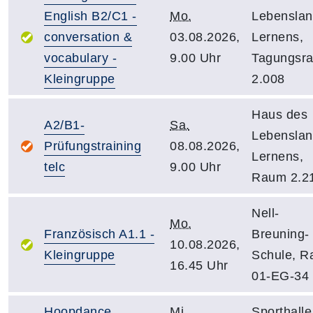
English B2/C1 -
Mo.
Lebensla
conversation &
03.08.2026,
Lernens,
vocabulary -
9.00 Uhr
Tagungsr
Kleingruppe
2.008
Haus des
A2/B1-
Sa.
Lebensla
Prüfungstraining
08.08.2026,
Lernens,
telc
9.00 Uhr
Raum 2.2
Nell-
Mo.
Französisch A1.1 -
Breuning-
10.08.2026,
Kleingruppe
Schule, 
16.45 Uhr
01-EG-34
Hoopdance
Mi.
Sporthalle