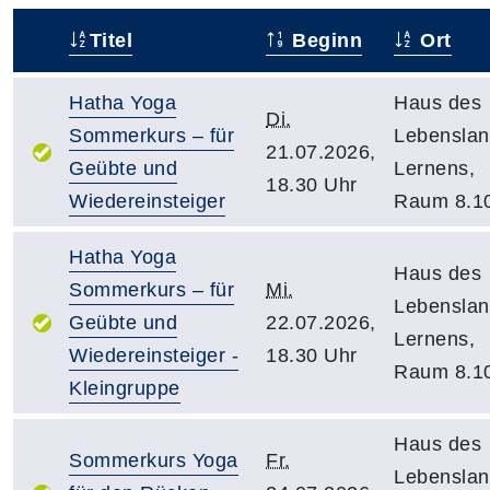
Titel
Beginn
Ort
–
Hatha Yoga
Haus des
Di.
Sommerkurs – für
Lebensla
21.07.2026,
Geübte und
Lernens,
18.30 Uhr
Wiedereinsteiger
Raum 8.1
Hatha Yoga
Haus des
Sommerkurs – für
Mi.
Lebensla
Geübte und
22.07.2026,
Lernens,
Wiedereinsteiger -
18.30 Uhr
Raum 8.1
Kleingruppe
Haus des
Sommerkurs Yoga
Fr.
Lebensla