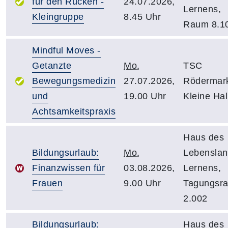
für den Rücken -
24.07.2026,
Lernens,
Kleingruppe
8.45 Uhr
Raum 8.1
Mindful Moves -
Getanzte
Mo.
TSC
Bewegungsmedizin
27.07.2026,
Rödermar
und
19.00 Uhr
Kleine Hal
Achtsamkeitspraxis
Haus des
Bildungsurlaub:
Mo.
Lebensla
Finanzwissen für
03.08.2026,
Lernens,
Frauen
9.00 Uhr
Tagungsr
2.002
Bildungsurlaub:
Haus des