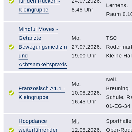
für den Rücken -
24.07.2026,
Lernens,
Kleingruppe
8.45 Uhr
Raum 8.1
Mindful Moves -
Getanzte
Mo.
TSC
Bewegungsmedizin
27.07.2026,
Rödermar
und
19.00 Uhr
Kleine Hal
Achtsamkeitspraxis
Nell-
Mo.
Französisch A1.1 -
Breuning-
10.08.2026,
Kleingruppe
Schule, 
16.45 Uhr
01-EG-34
Hoopdance
Mi.
Sporthalle
weiterführender
12.08.2026,
Ober-Rod