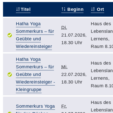
Titel
Beginn
Ort
–
Hatha Yoga
Haus des
Di.
Sommerkurs – für
Lebensla
21.07.2026,
Geübte und
Lernens,
18.30 Uhr
Wiedereinsteiger
Raum 8.1
Hatha Yoga
Haus des
Sommerkurs – für
Mi.
Lebensla
Geübte und
22.07.2026,
Lernens,
Wiedereinsteiger -
18.30 Uhr
Raum 8.1
Kleingruppe
Haus des
Sommerkurs Yoga
Fr.
Lebensla