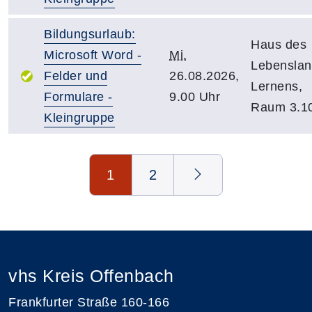
Bildungsurlaub:
Haus des
Microsoft Word -
Mi.
Lebensla
Felder und
26.08.2026,
Lernens,
Formulare -
9.00 Uhr
Raum 3.1
Kleingruppe
Seite 1 von 2
1
2
vhs Kreis Offenbach
Frankfurter Straße 160-166