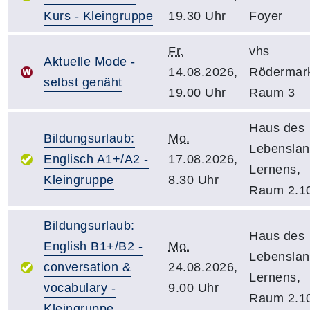
Kurs - Kleingruppe
19.30 Uhr
Foyer
Fr.
vhs
Aktuelle Mode -
14.08.2026,
Rödermar
selbst genäht
19.00 Uhr
Raum 3
Haus des
Bildungsurlaub:
Mo.
Lebensla
Englisch A1+/A2 -
17.08.2026,
Lernens,
Kleingruppe
8.30 Uhr
Raum 2.1
Bildungsurlaub:
Haus des
English B1+/B2 -
Mo.
Lebensla
conversation &
24.08.2026,
Lernens,
vocabulary -
9.00 Uhr
Raum 2.1
Kleingruppe