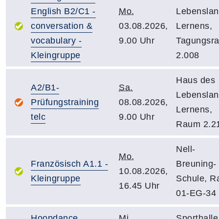
English B2/C1 -
Mo.
Lebensla
conversation &
03.08.2026,
Lernens,
vocabulary -
9.00 Uhr
Tagungsr
Kleingruppe
2.008
Haus des
A2/B1-
Sa.
Lebensla
Prüfungstraining
08.08.2026,
Lernens,
telc
9.00 Uhr
Raum 2.2
Nell-
Mo.
Französisch A1.1 -
Breuning-
10.08.2026,
Kleingruppe
Schule, 
16.45 Uhr
01-EG-34
Hoopdance
Mi.
Sporthalle