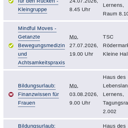
für den Rücken -
24.07.2026,
Lernens,
Kleingruppe
8.45 Uhr
Raum 8.1
Mindful Moves -
Getanzte
Mo.
TSC
Bewegungsmedizin
27.07.2026,
Rödermar
und
19.00 Uhr
Kleine Hal
Achtsamkeitspraxis
Haus des
Bildungsurlaub:
Mo.
Lebensla
Finanzwissen für
03.08.2026,
Lernens,
Frauen
9.00 Uhr
Tagungsr
2.002
Bildungsurlaub:
Haus des