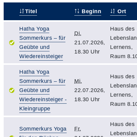
Titel
Beginn
Ort
–
Hatha Yoga
Haus des
Di.
Sommerkurs – für
Lebensla
21.07.2026,
Geübte und
Lernens,
18.30 Uhr
Wiedereinsteiger
Raum 8.1
Hatha Yoga
Haus des
Sommerkurs – für
Mi.
Lebensla
Geübte und
22.07.2026,
Lernens,
Wiedereinsteiger -
18.30 Uhr
Raum 8.1
Kleingruppe
Haus des
Sommerkurs Yoga
Fr.
Lebensla