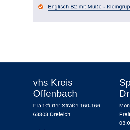
Englisch B2 mit Muße - Kleingru
Seite 1 von 3
vhs Kreis
Sp
Offenbach
Dr
Frankfurter Straße 160-166
Mont
63303 Dreieich
Frei
08:0