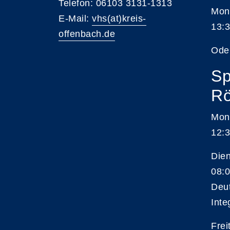
Telefon: 06103 3131-1313
Mont
E-Mail:
vhs(at)kreis-
13:3
offenbach.de
Ode
Sp
Rö
Mon
12:3
Die
08:0
Deu
Inte
Frei