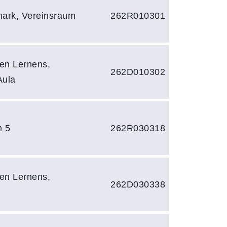
mark, Vereinsraum
262R010301
en Lernens,
262D010302
Aula
m 5
262R030318
en Lernens,
262D030338