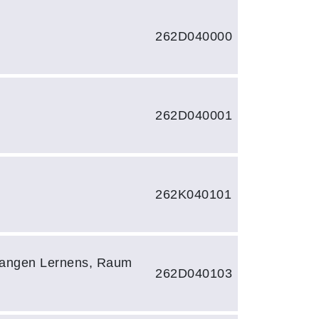
262D040000
262D040001
262K040101
langen Lernens, Raum
262D040103