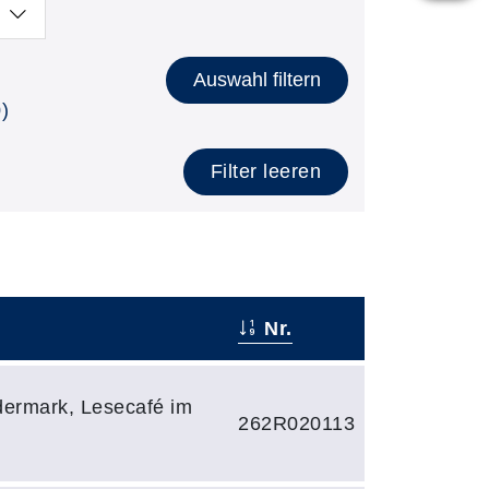
Auswahl filtern
)
Filter leeren
Nr.
dermark, Lesecafé im
262R020113