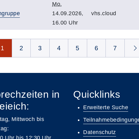
Mo.
ingruppe
14.09.2026,
vhs.cloud
16.00 Uhr
1
2
3
4
5
6
7
rechzeiten in
Quicklinks
eieich:
Erweiterte Suche
ag, Mittwoch bis
Teilnahmebedingung
tag:
Datenschutz
0 Uhr bis 12:30 Uhr