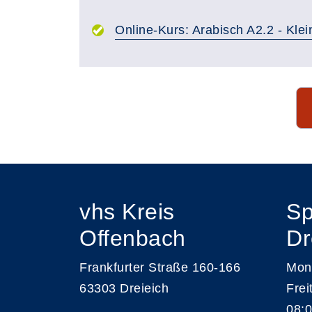
Online-Kurs: Arabisch A2.2 - Kle
Seite 1 von 14
vhs Kreis
Sp
Offenbach
Dr
Frankfurter Straße 160-166
Mont
63303 Dreieich
Frei
08:0