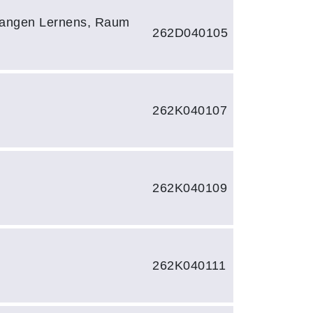
langen Lernens, Raum
262D040105
262K040107
262K040109
262K040111