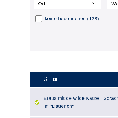
Ort
Wo
keine begonnenen
(128)
Titel
–
Eraus mit de wilde Katze - Spra
im "Datterich"