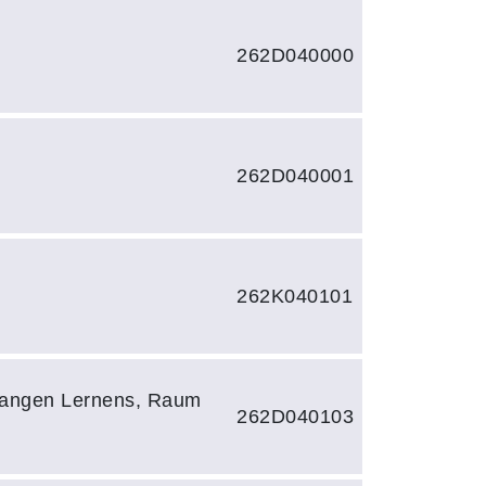
262D040000
262D040001
262K040101
langen Lernens, Raum
262D040103