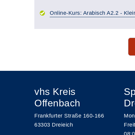
Online-Kurs: Arabisch A2.2 - Kle
Seite 1 von 15
vhs Kreis
Sp
Offenbach
Dr
Frankfurter Straße 160-166
Mont
63303 Dreieich
Frei
08:0