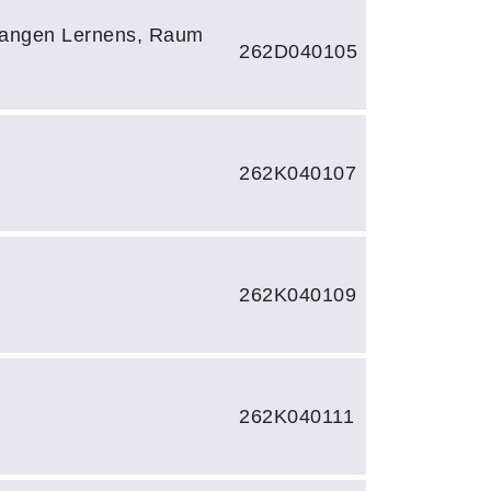
langen Lernens, Raum
262D040105
262K040107
262K040109
262K040111