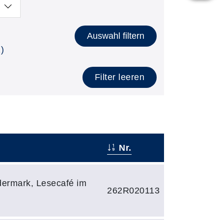
Auswahl filtern
)
Filter leeren
Nr.
dermark, Lesecafé im
262R020113