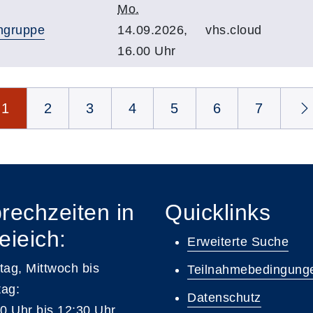
Mo.
ingruppe
14.09.2026,
vhs.cloud
16.00 Uhr
1
2
3
4
5
6
7
rechzeiten in
Quicklinks
eieich:
Erweiterte Suche
ag, Mittwoch bis
Teilnahmebedingung
tag:
Datenschutz
0 Uhr bis 12:30 Uhr