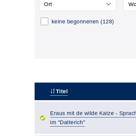
Ort
Wo
keine begonnenen
(128)
Titel
–
Eraus mit de wilde Katze - Spra
im "Datterich"