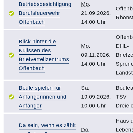
Betriebsbesichtigung
Mo.
Offenb
Berufsfeuerwehr
21.09.2026,
Rhönst
Offenbach
14.00 Uhr
Offenb
Blick hinter die
Mo.
DHL-
Kulissen des
09.11.2026,
Briefz
Briefverteilzentrums
14.00 Uhr
Sprend
Offenbach
Landst
Boule spielen für
Sa.
Boulea
Anfängerinnen und
19.09.2026,
TSV
Anfänger
10.00 Uhr
Dreiei
Haus 
Da sein, wenn es zählt
Do.
Leben