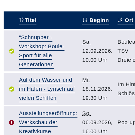
Titel
Beginn
Ort
–
"Schnupper"-
Sa.
Boulea
Workshop: Boule-
12.09.2026,
TSV
Sport für alle
10.00 Uhr
Dreiei
Generationen
Auf dem Wasser und
Mi.
Im Hin
im Hafen - Lyrisch auf
18.11.2026,
Schlö
vielen Schiffen
19.30 Uhr
Ausstellungseröffnung:
So.
Werkschau der
06.09.2026,
Pop-up
Kreativkurse
16.00 Uhr