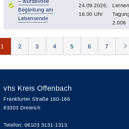
– würdevolle
24.09.2026,
Lernen
Begleitung am
18.00 Uhr
Tagun
Lebensende
2.006
Seite 1 von 11
1
2
3
4
5
6
7
vhs Kreis Offenbach
Frankfurter Straße 160-166
63303 Dreieich
Telefon: 06103 3131-1313