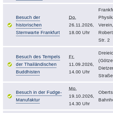
Frankfu
Besuch der
Do.
Physik
historischen
26.11.2026,
Verein
Sternwarte Frankfurt
18.00 Uhr
Robert
Str. 2
Dreiei
Besuch des Tempels
Fr.
(Götze
der Thailändischen
11.09.2026,
Dietze
Buddhisten
14.00 Uhr
Straße
Mo.
Besuch in der Fudge-
Oberts
19.10.2026,
Manufaktur
Bahnho
14.30 Uhr