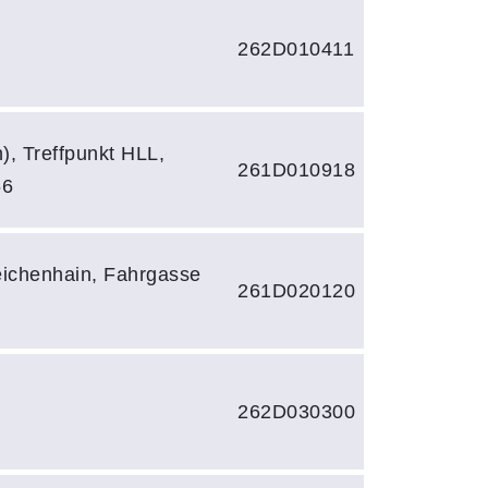
262D010411
), Treffpunkt HLL,
261D010918
66
ieichenhain, Fahrgasse
261D020120
262D030300