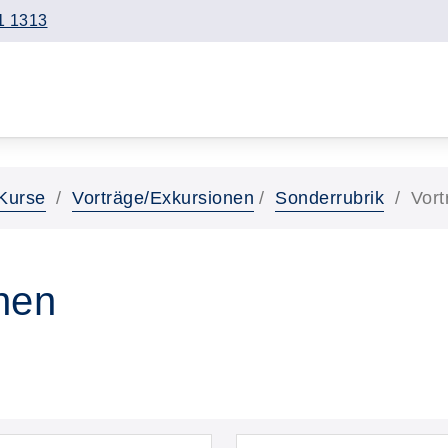
1 1313
Kurse
Vorträge/Exkursionen
Sonderrubrik
Vort
nen