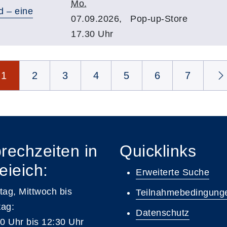
Mo.
d – eine
07.09.2026,
Pop-up-Store
17.30 Uhr
1
2
3
4
5
6
7
rechzeiten in
Quicklinks
eieich:
Erweiterte Suche
ag, Mittwoch bis
Teilnahmebedingung
tag:
Datenschutz
0 Uhr bis 12:30 Uhr