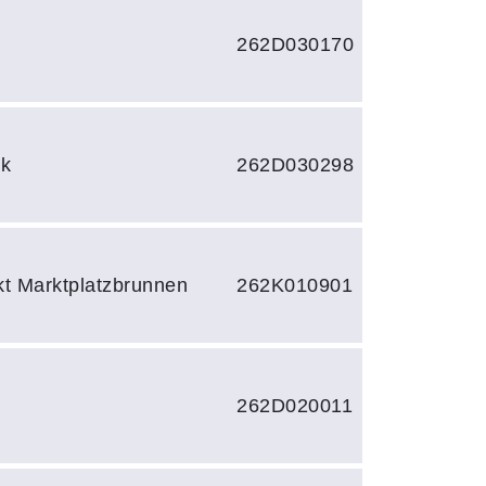
262D030170
rk
262D030298
kt Marktplatzbrunnen
262K010901
262D020011