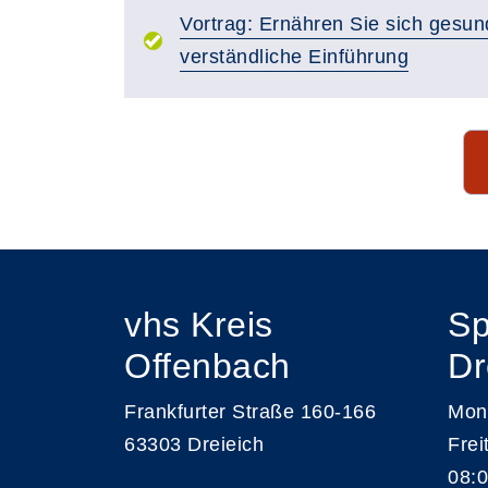
Vortrag: Ernähren Sie sich gesun
verständliche Einführung
Seite 1 von 11
vhs Kreis
Sp
Offenbach
Dr
Frankfurter Straße 160-166
Mont
63303 Dreieich
Frei
08:0