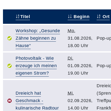
Titel
Beginn
Ort
–
Workshop: „Gesunde
Mo.
Zähne beginnen zu
31.08.2026,
Pop-up
Hause“
18.00 Uhr
Photovoltaik - Wie
Di.
erzeuge ich meinen
01.09.2026,
Pop-up
eigenen Strom?
19.00 Uhr
Dreiei
Dreieich hat
Mi.
(Spren
Geschmack -
02.09.2026,
Treffp
kulinarische Radtour
14.00 Uhr
Frankfu