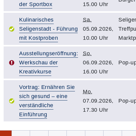
der Sportbox
15.00 Uhr
Kulinarisches
Sa.
Selige
Seligenstadt - Führung
05.09.2026,
Treffp
mit Kostproben
10.00 Uhr
Marktp
Ausstellungseröffnung:
So.
Werkschau der
06.09.2026,
Pop-up
Kreativkurse
16.00 Uhr
Vortrag: Ernähren Sie
Mo.
sich gesund – eine
07.09.2026,
Pop-up
verständliche
17.30 Uhr
Einführung
Seite 1 von 11