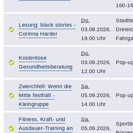
160-1
Do.
Stadtt
Lesung: black stories -
03.09.2026,
Dreiei
Corinna Harder
19.00 Uhr
Fahrga
Do.
Kostenlose
03.09.2026,
Pop-up
Gesundheitsberatung
12.00 Uhr
Zwerchfell: Wenn die
Sa.
Mitte festhält -
05.09.2026,
Pop-up
Kleingruppe
14.00 Uhr
Fitness, Kraft- und
Sa.
Sportb
Ausdauer-Training an
05.09.2026,
Bürger