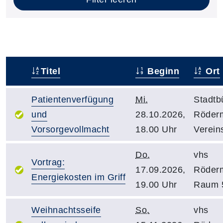
Titel
Beginn
Ort
–
Patientenverfügung
Mi.
Stadtb
und
28.10.2026,
Röder
Vorsorgevollmacht
18.00 Uhr
Verein
Do.
vhs
Vortrag:
17.09.2026,
Röder
Energiekosten im Griff
19.00 Uhr
Raum 
Weihnachtsseife
So.
vhs