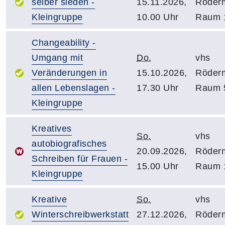
selber sieden -
15.11.2026,
Röder
Kleingruppe
10.00 Uhr
Raum 
Changeability -
Umgang mit
Do.
vhs
Veränderungen in
15.10.2026,
Röder
allen Lebenslagen -
17.30 Uhr
Raum 
Kleingruppe
Kreatives
So.
vhs
autobiografisches
20.09.2026,
Röder
Schreiben für Frauen -
15.00 Uhr
Raum 
Kleingruppe
Kreative
So.
vhs
Winterschreibwerkstatt
27.12.2026,
Röder