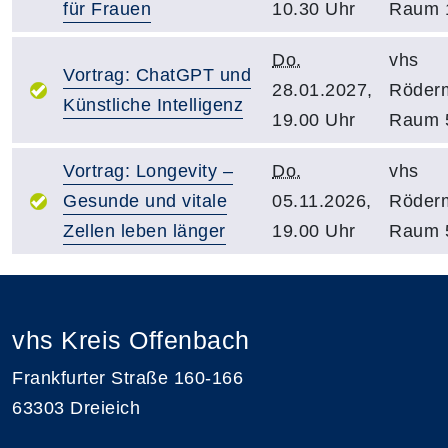
für Frauen
10.30 Uhr
Raum 
Do.
vhs
Vortrag: ChatGPT und
28.01.2027,
Röder
Künstliche Intelligenz
19.00 Uhr
Raum 
Vortrag: Longevity –
Do.
vhs
Gesunde und vitale
05.11.2026,
Röder
Zellen leben länger
19.00 Uhr
Raum 
vhs Kreis Offenbach
Frankfurter Straße 160-166
63303 Dreieich