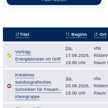
Titel
Beginn
Ort
–
Do.
vhs
Vortrag:
17.09.2026,
Röder
Energiekosten im Griff
19.00 Uhr
Raum 
Kreatives
So.
vhs
autobiografisches
20.09.2026,
Röder
Schreiben für Frauen -
15.00 Uhr
Raum 
Kleingruppe