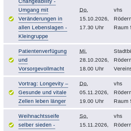
Changeability -
Umgang mit
Do.
vhs
Veränderungen in
15.10.2026,
Röder
allen Lebenslagen -
17.30 Uhr
Raum 
Kleingruppe
Patientenverfügung
Mi.
Stadtb
und
28.10.2026,
Röder
Vorsorgevollmacht
18.00 Uhr
Verein
Vortrag: Longevity –
Do.
vhs
Gesunde und vitale
05.11.2026,
Röder
Zellen leben länger
19.00 Uhr
Raum 
Weihnachtsseife
So.
vhs
selber sieden -
15.11.2026,
Röder