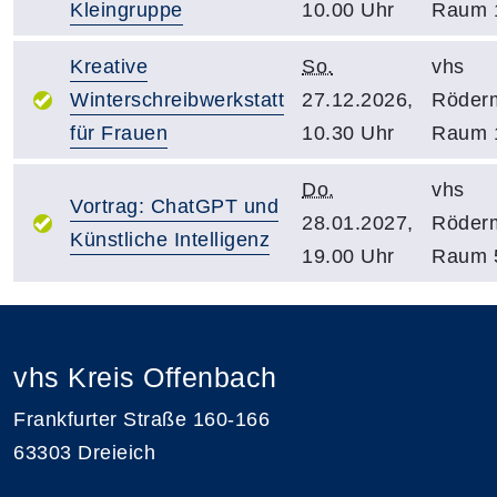
Kleingruppe
10.00 Uhr
Raum 
Kreative
So.
vhs
Winterschreibwerkstatt
27.12.2026,
Röder
für Frauen
10.30 Uhr
Raum 
Do.
vhs
Vortrag: ChatGPT und
28.01.2027,
Röder
Künstliche Intelligenz
19.00 Uhr
Raum 
vhs Kreis Offenbach
Frankfurter Straße 160-166
63303 Dreieich