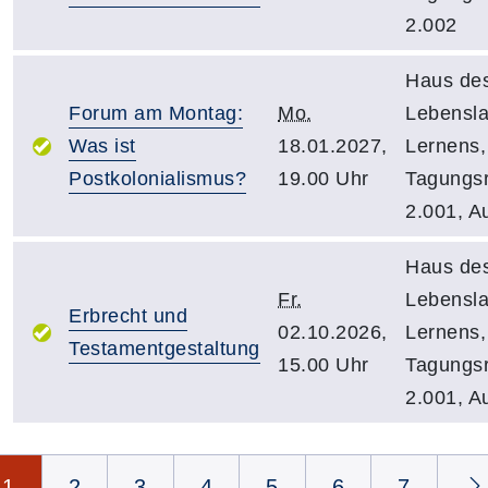
2.002
Haus de
Forum am Montag:
Mo.
Lebensl
Was ist
18.01.2027,
Lernens,
Postkolonialismus?
19.00 Uhr
Tagungs
2.001, A
Haus de
Fr.
Lebensl
Erbrecht und
02.10.2026,
Lernens,
Testamentgestaltung
15.00 Uhr
Tagungs
2.001, A
Seite 1 von 16
1
2
3
4
5
6
7