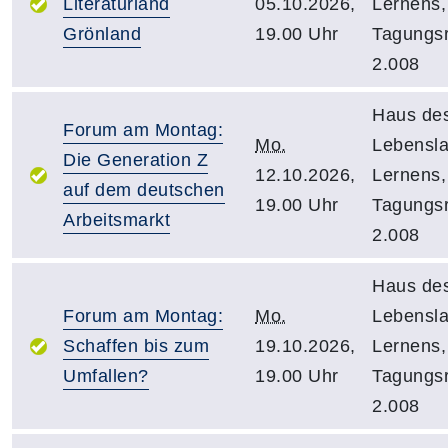
Literaturland
05.10.2026,
Lernens,
Grönland
19.00 Uhr
Tagungs
2.008
Haus de
Forum am Montag:
Mo.
Lebensl
Die Generation Z
12.10.2026,
Lernens,
auf dem deutschen
19.00 Uhr
Tagungs
Arbeitsmarkt
2.008
Haus de
Forum am Montag:
Mo.
Lebensl
Schaffen bis zum
19.10.2026,
Lernens,
Umfallen?
19.00 Uhr
Tagungs
2.008