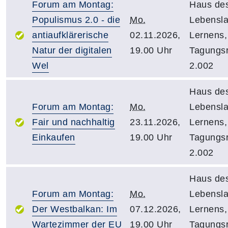
Forum am Montag:
Haus de
Populismus 2.0 - die
Mo.
Lebensl
antiaufklärerische
02.11.2026,
Lernens,
Natur der digitalen
19.00 Uhr
Tagungs
Wel
2.002
Haus de
Forum am Montag:
Mo.
Lebensl
Fair und nachhaltig
23.11.2026,
Lernens,
Einkaufen
19.00 Uhr
Tagungs
2.002
Haus de
Forum am Montag:
Mo.
Lebensl
Der Westbalkan: Im
07.12.2026,
Lernens,
Wartezimmer der EU
19.00 Uhr
Tagungs