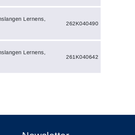
slangen Lernens,
262K040490
slangen Lernens,
261K040642