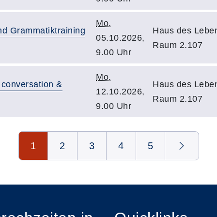
Mo.
nd Grammatiktraining
Haus des Leben
05.10.2026,
Raum 2.107
9.00 Uhr
Mo.
 conversation &
Haus des Leben
12.10.2026,
Raum 2.107
9.00 Uhr
1
2
3
4
5