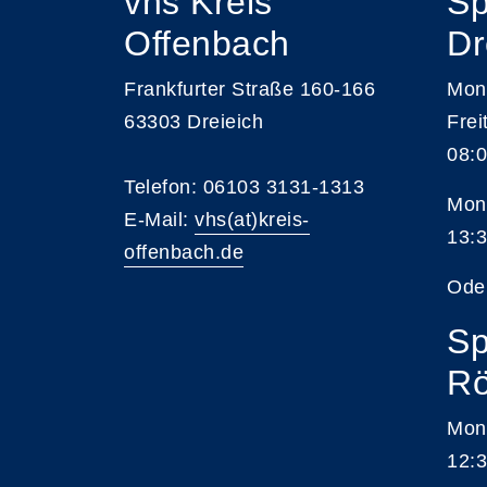
vhs Kreis
Sp
Offenbach
Dr
Frankfurter Straße 160-166
Mont
63303 Dreieich
Frei
08:0
Telefon: 06103 3131-1313
Mont
E-Mail:
vhs(at)kreis-
13:3
offenbach.de
Ode
Sp
Rö
Mon
12:3