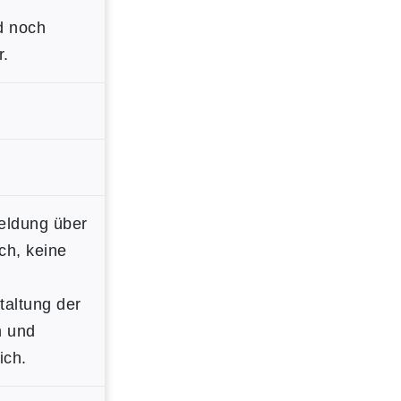
d noch
r.
eldung über
ich, keine
taltung der
h und
ich.