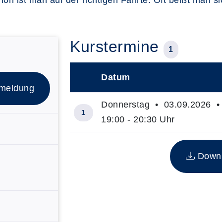
hon ist man auf der richtigen Fährte. Oft beißt man s
Kurstermine
1
Datum
–
meldung
Donnerstag • 03.09.2026 
1
19:00 - 20:30 Uhr
Übersicht über alle Kurstermine (1)
Downlo