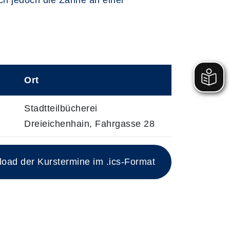
ich jedoch die Zähne an einer
Ort
•
Stadtteilbücherei
Dreieichenhain, Fahrgasse 28
 mit Datum und Ort
ad der Kurstermine im .ics-Format