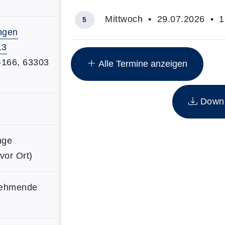
Mittwoch • 29.07.2026 • 19
5
ngen
Übersicht über alle Kurstermine (9)
13
0-166, 63303
Alle Termine anzeigen
Downlo
nge
vor Ort)
lnehmende