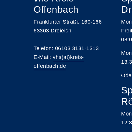
Offenbach
Dr
Frankfurter Straße 160-166
Mont
63303 Dreieich
Frei
08:0
Telefon: 06103 3131-1313
Mont
E-Mail:
vhs(at)kreis-
13:3
offenbach.de
Ode
Sp
Rö
Mon
12:3