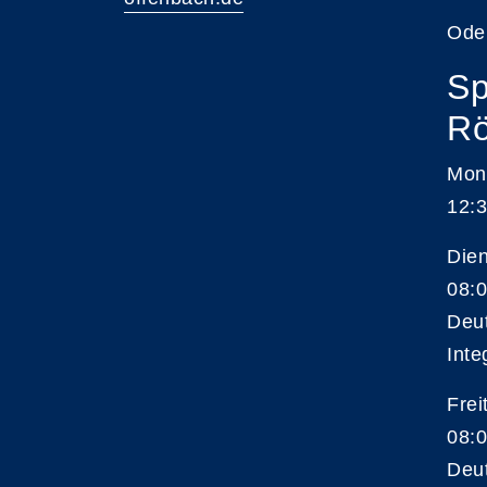
Ode
Sp
Rö
Mon
12:3
Die
08:0
Deu
Inte
Frei
08:0
Deu