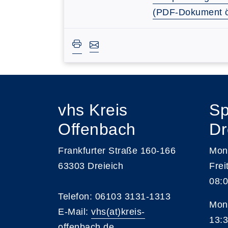
(PDF-Dokument ö
vhs Kreis
Sp
Offenbach
Dr
Frankfurter Straße 160-166
Mont
63303 Dreieich
Frei
08:0
Telefon: 06103 3131-1313
Mont
E-Mail:
vhs(at)kreis-
13:3
offenbach.de