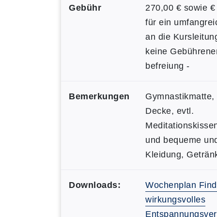
Gebühr
270,00 € sowie € 
für ein umfangrei
an die Kursleitun
keine Gebührene
befreiung -
Bemerkungen
Gymnastikmatte,
Decke, evtl.
Meditationskisse
und bequeme un
Kleidung, Geträn
Downloads:
Wochenplan Finde
wirkungsvolles
Entspannungsver