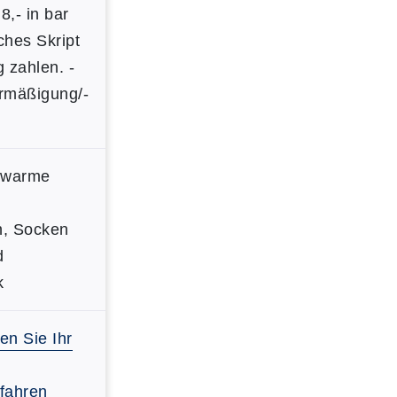
8,- in bar
ches Skript
g zahlen. -
rmäßigung/-
 warme
n, Socken
d
k
n Sie Ihr
fahren