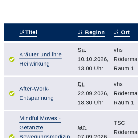
Titel
Beginn
Ort
–
Sa.
vhs
Kräuter und ihre
10.10.2026,
Röderma
Heilwirkung
13.00 Uhr
Raum 1
Di.
vhs
After-Work-
22.09.2026,
Röderma
Entspannung
18.30 Uhr
Raum 1
Mindful Moves -
TSC
Getanzte
Mo.
Röderma
Bewegungsmedizin
07.09.2026,