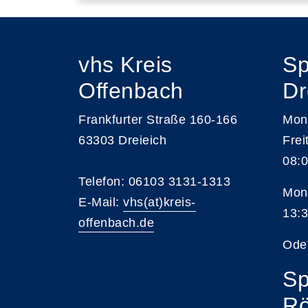
vhs Kreis
Sp
Offenbach
Dr
Frankfurter Straße 160-166
Mont
63303 Dreieich
Frei
08:0
Telefon: 06103 3131-1313
Mont
E-Mail:
vhs(at)kreis-
13:3
offenbach.de
Ode
Sp
Rö