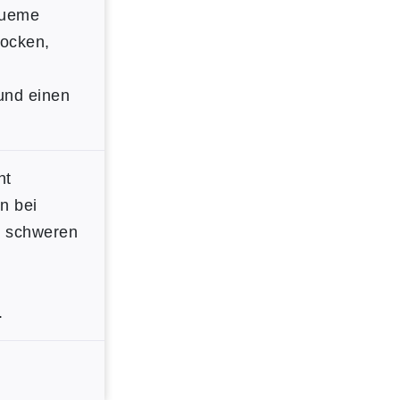
queme
ocken,
und einen
ht
n bei
, schweren
.