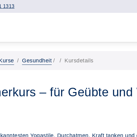
1 1313
Kurse
Gesundheit
Kursdetails
kurs – für Geübte und W
bekanntesten Yogastile. Durchatmen, Kraft tanken u